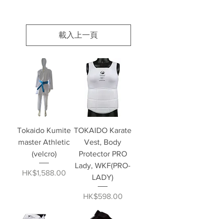
載入上一頁
Tokaido Kumite
TOKAIDO Karate
master Athletic
Vest, Body
(velcro)
Protector PRO
Lady, WKF(PRO-
價格
HK$1,588.00
LADY)
價格
HK$598.00