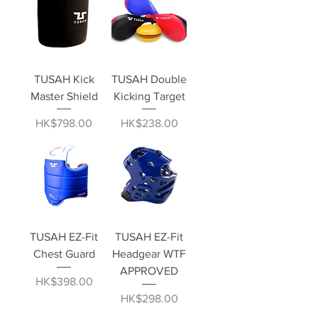
TUSAH Kick
TUSAH Double
Master Shield
Kicking Target
價格
價格
HK$798.00
HK$238.00
TUSAH EZ-Fit
TUSAH EZ-Fit
Chest Guard
Headgear WTF
APPROVED
價格
HK$398.00
價格
HK$298.00