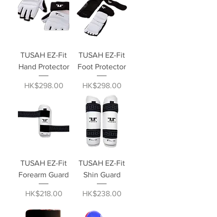
TUSAH EZ-Fit
TUSAH EZ-Fit
Hand Protector
Foot Protector
價格
價格
HK$298.00
HK$298.00
TUSAH EZ-Fit
TUSAH EZ-Fit
Forearm Guard
Shin Guard
價格
價格
HK$218.00
HK$238.00