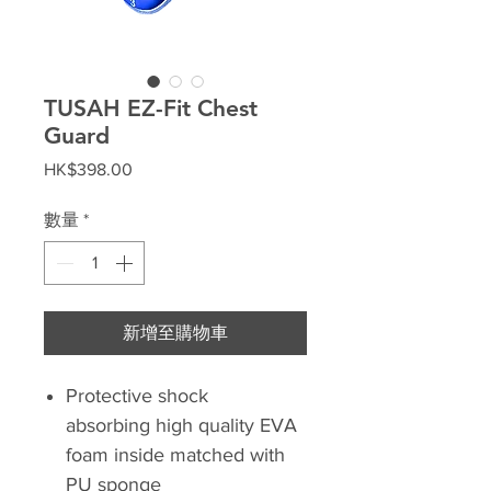
TUSAH EZ-Fit Chest
Guard
價
HK$398.00
格
數量
*
新增至購物車
Protective shock
absorbing high quality EVA
foam inside matched with
PU sponge