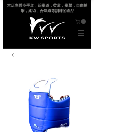
本店專營空手道
，跆拳道，柔道，拳擊，自由搏
擊，柔術，合氣道等訓練的產品