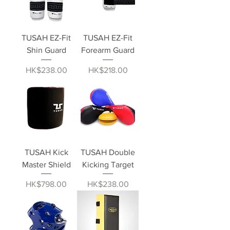
TUSAH EZ-Fit
TUSAH EZ-Fit
Shin Guard
Forearm Guard
價格
價格
HK$238.00
HK$218.00
TUSAH Kick
TUSAH Double
Master Shield
Kicking Target
價格
價格
HK$798.00
HK$238.00