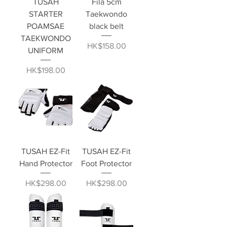
TUSAH
Fila 5cm
STARTER
Taekwondo
POAMSAE
black belt
TAEKWONDO
價格
HK$158.00
UNIFORM
價格
HK$198.00
TUSAH EZ-Fit
TUSAH EZ-Fit
Hand Protector
Foot Protector
價格
價格
HK$298.00
HK$298.00