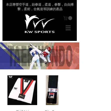
本店專營空手道
，跆拳道，柔道，拳擊，自由搏
擊，柔術，合氣道等訓練的產品