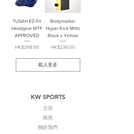
TUSAH EZ-Fit
Bodymarker
Headgear WTF
Hyper Kick Mitts
APPROVED
Black x Yellow
價格
價格
HK$298.00
HK$238.00
載入更多
KW SPORTS
主頁
購買
關於我們