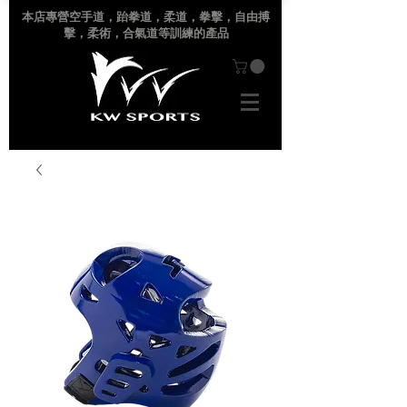
本店專營空手道
，跆拳道，柔道，拳擊，自由搏
擊，柔術，合氣道等訓練的產品