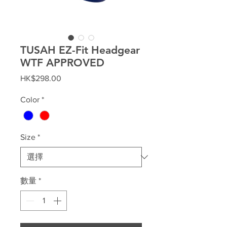
TUSAH EZ-Fit Headgear
WTF APPROVED
價
HK$298.00
格
Color
*
Size
*
數量
*