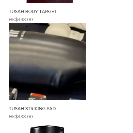
TUSAH BODY TARGET
價格
HK$498.00
TUSAH STRIKING PAD
價格
HK$438.00