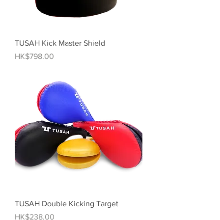
TUSAH Kick Master Shield
價格
HK$798.00
TUSAH Double Kicking Target
價格
HK$238.00