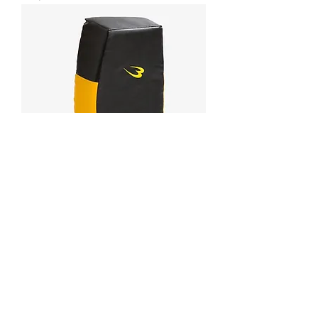
Bodymaker big bodyshield
價格
HK$698.00
載入更多