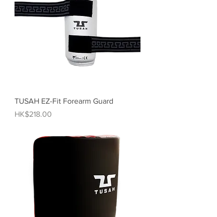
TUSAH EZ-Fit Forearm Guard
價格
HK$218.00