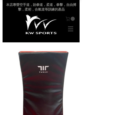
本店專營空手道
，跆拳道，柔道，拳擊，自由搏
擊，柔術，合氣道等訓練的產品