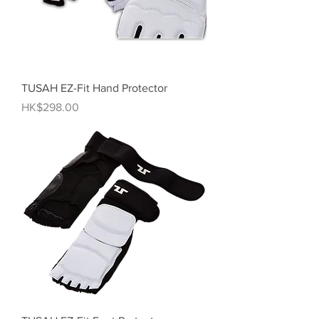
TUSAH EZ-Fit Hand Protector
價格
HK$298.00