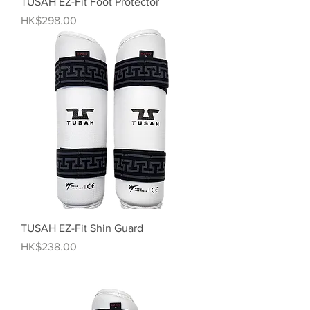
TUSAH EZ-Fit Foot Protector
價格
HK$298.00
TUSAH EZ-Fit Shin Guard
價格
HK$238.00