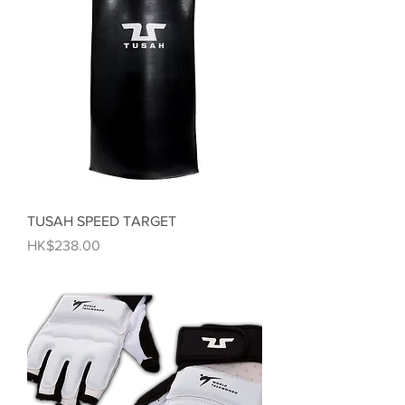
TUSAH SPEED TARGET
價格
HK$238.00