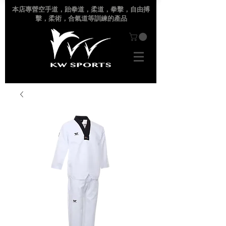
本店專營空手道
，跆拳道，柔道，拳擊，自由搏
擊，柔術，合氣道等訓練的產品