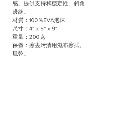
感。提供支持和穩定性。斜角
邊緣。
材質：100％EVA泡沫
尺寸：4“ x 6” x 9“
重量：200克
保養：擦去污漬用濕布擦拭。
風乾。