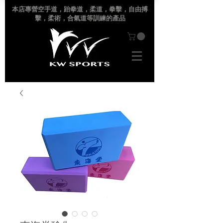
本店專營空手道
，跆拳道，柔道，拳擊，自由搏
擊，柔術，合氣道等訓練的產品