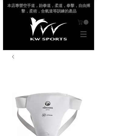
本店專營空手道
，跆拳道，柔道，拳擊，自由搏
擊，柔術，合氣道等訓練的產品