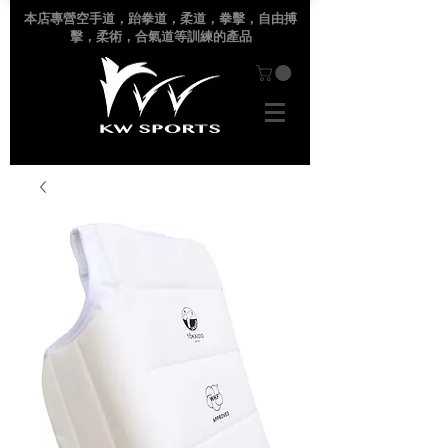
本店專營空手道
，跆拳道，柔道，拳擊，自由搏
擊，柔術，合氣道等訓練的產品