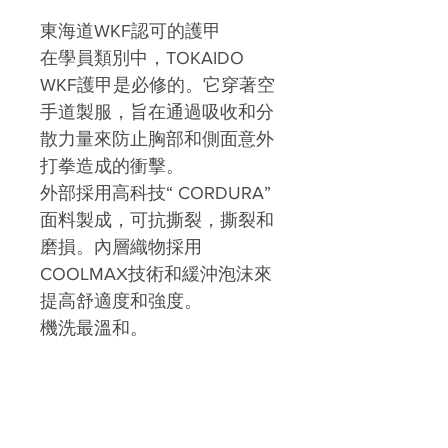
東海道WKF認可的護甲
在學員類別中，TOKAIDO
WKF護甲是必修的。它穿著空
手道製服，旨在通過吸收和分
散力量來防止胸部和側面意外
打拳造成的衝擊。
外部採用高科技“ CORDURA”
面料製成，可抗撕裂，撕裂和
磨損。內層織物採用
COOLMAX技術和緩沖泡沫來
提高舒適度和強度。
機洗最溫和。