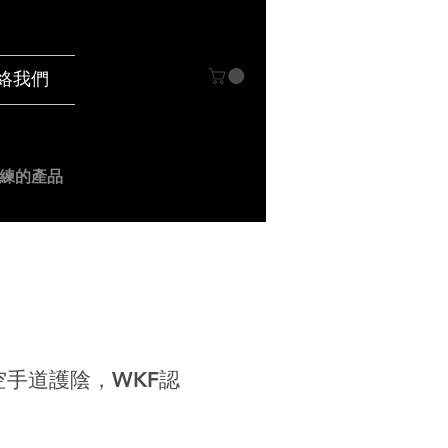
絡我們
練的產品
女空手道護陰，WKF認