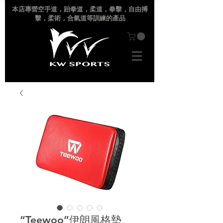
本店專營空手道
，跆拳道，柔道，拳擊，自由搏
擊，柔術，合氣道等訓練的產品
“Teewoo”伊朗風格墊