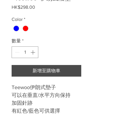
價
HK$298.00
格
Color
*
數量
*
新增至購物車
Teewoo伊朗式墊子
可以在垂直/水平方向保持
加固針跡
有紅色/藍色可供選擇