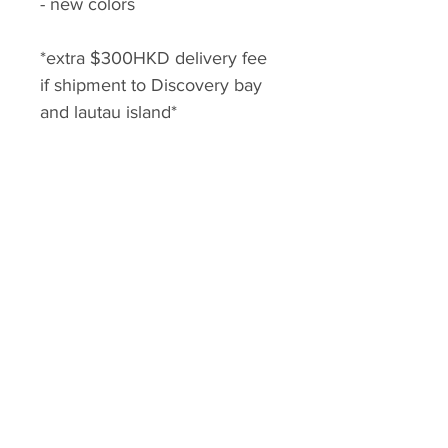
- new colors
*extra $300HKD delivery fee
if shipment to Discovery bay
and lautau island*