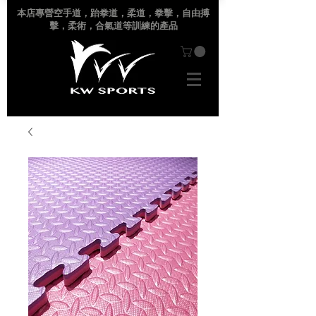
本店專營空手道
，跆拳道，柔道，拳擊，自由搏
擊，柔術，合氣道等訓練的產品