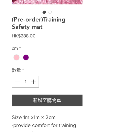
(Pre-order)Training
Safety mat
價
HK$288.00
格
cm
*
數量
*
新增至購物車
Size 1m x1m x 2cm
-provide comfort for training