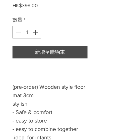
價
HK$398.00
格
數量
*
新增至購物車
(pre-order) Wooden style floor
mat 3cm
stylish
- Safe & comfort
- easy to store
- easy to combine together
-ideal for infants