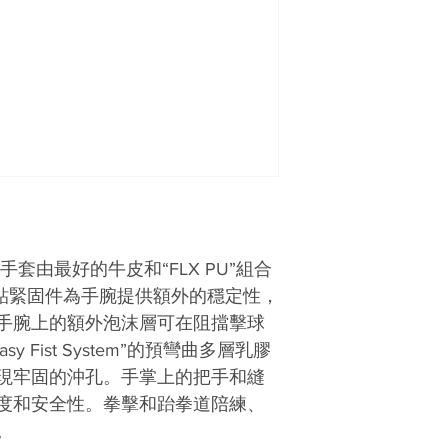
套由最好的牛皮和“FLX PU”組合
術貼緊固件為手腕提供額外的穩定性，
手腕上的額外泡沫層可在阻擋擊球
 Fist System”的預彎曲多層乳膠
現牢固的沖孔。手掌上的把手和縫
度和安全性。拳擊和跆拳道陪練、
。