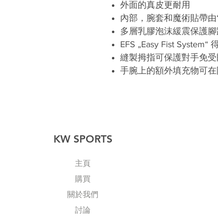
外面的真皮更耐用
內部，腕套和魔術貼帶由“F
多層乳膠泡沫緩震保護腳
EFS „Easy Fist Sys
縫製拇指可保護對手免受
手腕上的額外填充物可在
KW SPORTS
主頁
購買
關於我們
討論