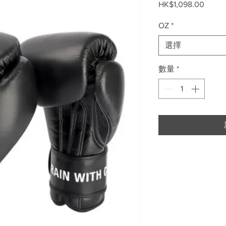
價
HK$1,098.00
格
OZ
*
選擇
數量
*