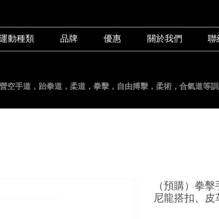
運動種類
品牌
優惠
關於我們
聯
營空手道
，跆拳道，柔道，拳擊，自由搏擊，柔術，合氣道等訓
（預購）拳擊手
尼龍搭扣、皮