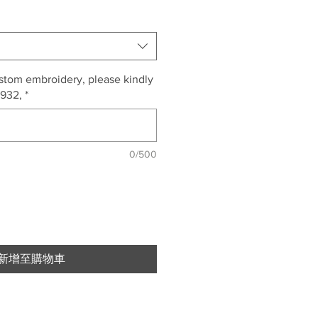
ustom embroidery, please kindly
1932,
*
0/500
新增至購物車