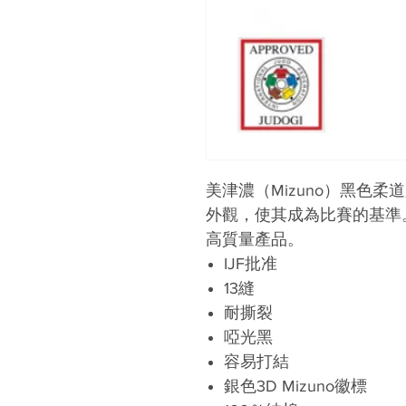
美津濃（Mizuno）黑色
外觀，使其成為比賽的基準
高質量產品。
IJF批准
13縫
耐撕裂
啞光黑
容易打結
銀色3D Mizuno徽標