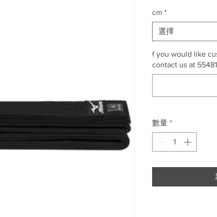
格
cm
*
選擇
f you would like c
contact us at 5548
數量
*