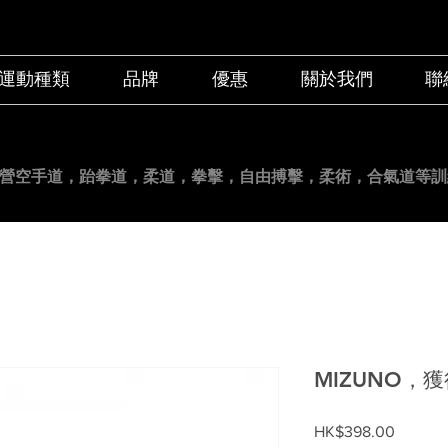
運動種類
品牌
優惠
關於我們
聯
營空手道
，跆拳道，柔道，拳擊，自由搏擊，柔術，合氣道等訓
MIZUNO，
價
HK$398.00