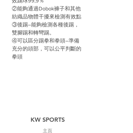
效踢球99,9％
②能夠通過Dobok褲子和其他
紡織品物體干擾來檢測有效點
③後踢–能夠檢測各種後踢，
雙腳踢和轉彎踢。
④可以區分踢拳和拳頭–準備
充分的頭部，可以公平判斷的
拳頭
KW SPORTS
主頁