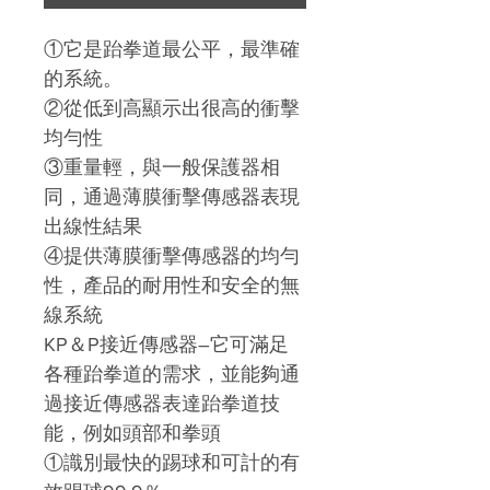
①它是跆拳道最公平，最準確
的系統。
②從低到高顯示出很高的衝擊
均勻性
③重量輕，與一般保護器相
同，通過薄膜衝擊傳感器表現
出線性結果
④提供薄膜衝擊傳感器的均勻
性，產品的耐用性和安全的無
線系統
KP＆P接近傳感器–它可滿足
各種跆拳道的需求，並能夠通
過接近傳感器表達跆拳道技
能，例如頭部和拳頭
①識別最快的踢球和可計的有