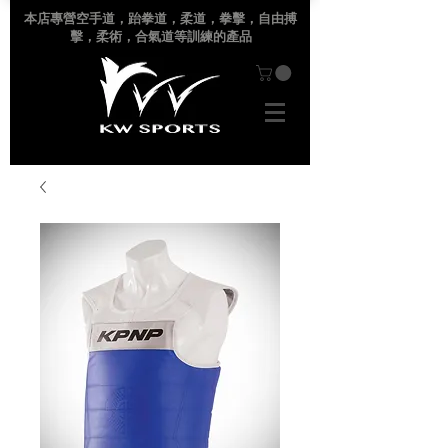
本店專營空手道
，跆拳道，柔道，拳擊，自由搏
擊，柔術，合氣道等訓練的產品