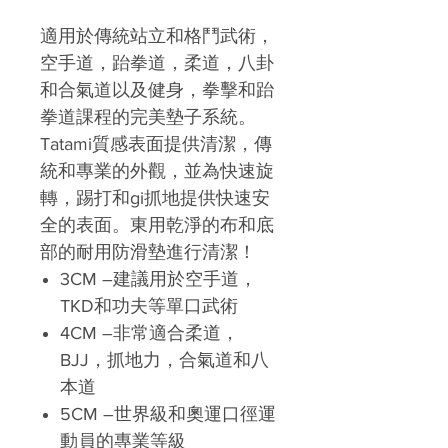
適用於傳統站立和格鬥武術，
空手道，跆拳道，柔道，八卦
和合氣道以及健身，拳擊和跆
拳道課程的完美墊子系統。
Tatami質感表面提供清潔，傳
統和專業的外觀，並為快速旋
轉，踢打和gi抓地提供快速安
全的表面。東用乾淨的布和底
部的耐用防滑墊進行清潔！
3CM –建議用於空手道，
TKD和功夫等單口武術
4CM –非常適合柔道，
BJJ，抓地力，合氣道和八
本道
5CM –世界級和奧運口徑運
動員的專業等級