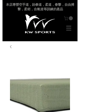
本店專營空手道
，跆拳道，柔道，拳擊，自由搏
擊，柔術，合氣道等訓練的產品