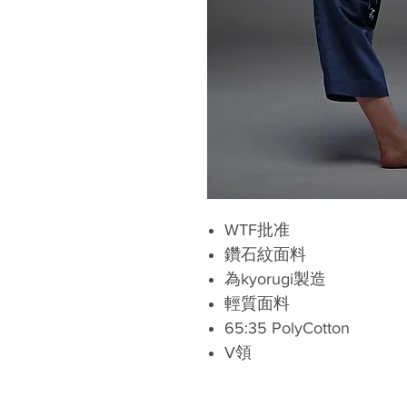
WTF批准
鑽石紋面料
為kyorugi製造
輕質面料
65:35 PolyCotton
V領