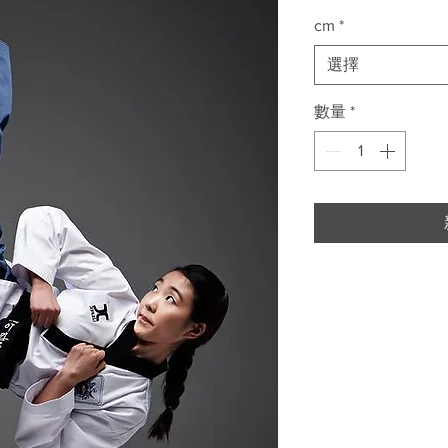
格
cm
*
選擇
數量
*