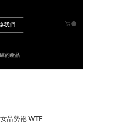
絡我們
練的產品
on 女品勢袍 WTF