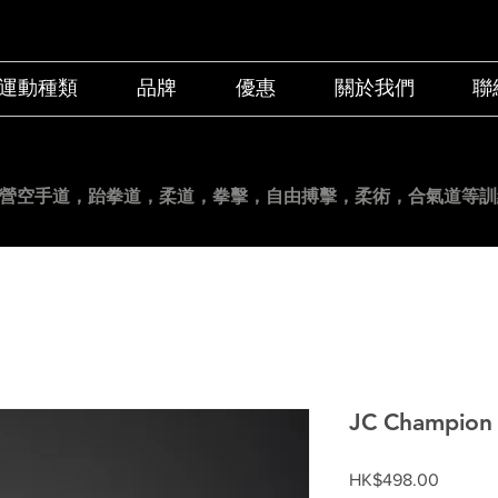
運動種類
品牌
優惠
關於我們
聯
營空手道
，跆拳道，柔道，拳擊，自由搏擊，柔術，合氣道等訓
JC Champi
價
HK$498.00