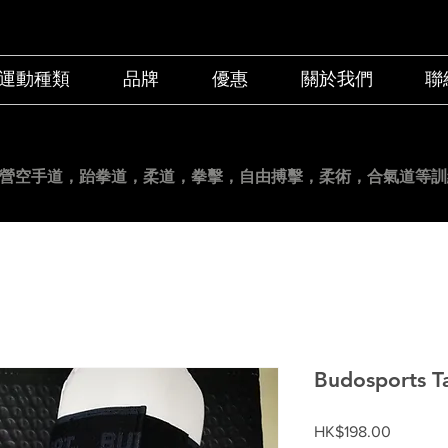
運動種類
品牌
優惠
關於我們
聯
營空手道
，跆拳道，柔道，拳擊，自由搏擊，柔術，合氣道等訓
Budosports T
價
HK$198.00