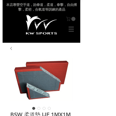
本店專營空手道
，跆拳道，柔道，拳擊，自由搏
擊，柔術，合氣道等訓練的產品
BSW 柔道墊 IJF 1MX1M