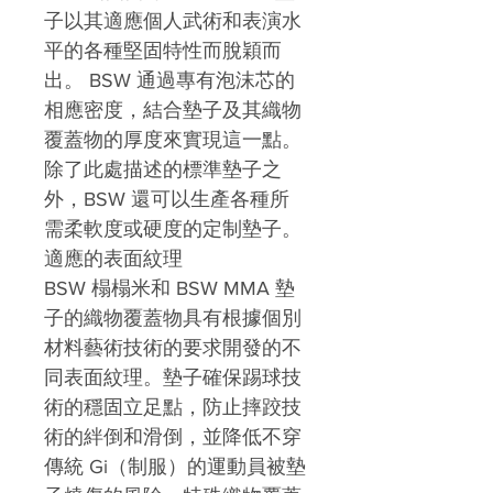
子以其適應個人武術和表演水
平的各種堅固特性而脫穎而
出。 BSW 通過專有泡沫芯的
相應密度，結合墊子及其織物
覆蓋物的厚度來實現這一點。
除了此處描述的標準墊子之
外，BSW 還可以生產各種所
需柔軟度或硬度的定制墊子。
適應的表面紋理
BSW 榻榻米和 BSW MMA 墊
子的織物覆蓋物具有根據個別
材料藝術技術的要求開發的不
同表面紋理。墊子確保踢球技
術的穩固立足點，防止摔跤技
術的絆倒和滑倒，並降低不穿
傳統 Gi（制服）的運動員被墊