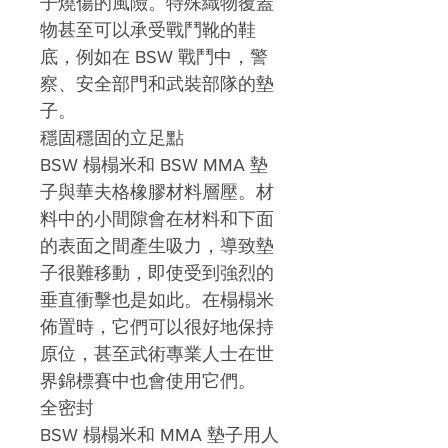
子燒傷的風險。特殊織物覆蓋
物甚至可以承受戰鬥靴的鞋
底，例如在 BSW 戰鬥中，警
察、安全部門和武裝部隊的墊
子。
穩固穩固的立足點
BSW 榻榻米和 BSW MMA 墊
子與華夫格橡膠材料層壓。材
料中的小間隙會在材料和下面
的表面之間產生吸力，導致墊
子很難移動，即使受到強烈的
垂直衝擊也是如此。在榻榻米
佈置時，它們可以很好地保持
原位，甚至武術專業人士在世
界錦標賽中也會使用它們。
全密封
BSW 榻榻米和 MMA 墊子用人