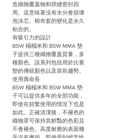
造織物覆蓋物和焊縫密封四
周。這意味著沒有水分會損壞
泡沫芯。棉布套的變化是永久
粘合的。
有吸引力的設計
BSW 榻榻米和 BSW MMA 墊
子提供三種織物覆蓋質量，多
種顏色。該系列包括用於比賽
墊的傳統顏色以及當前趨勢。
使用壽命長
BSW 榻榻米和 BSW MMA 墊
子可以提供多年的全部功能，
即使在頻繁使用的情況下也是
如此。正確清潔後，不褪色的
織物罩可保持其鮮豔的色彩且
不會褪色。高度耐磨的表面幾
乎沒有磨損。即使受到經常性