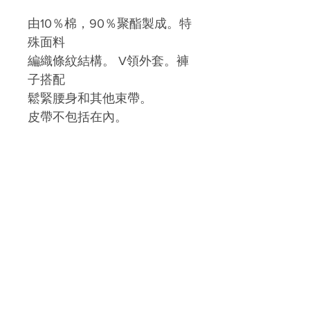
由10％棉，90％聚酯製成。特
殊面料
編織條紋結構。 V領外套。褲
子搭配
鬆緊腰身和其他束帶。
皮帶不包括在內。