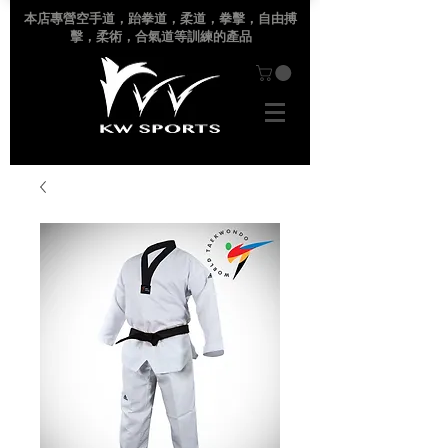
本店專營空手道
，跆拳道，柔道，拳擊，自由搏
擊，柔術，合氣道等訓練的產品