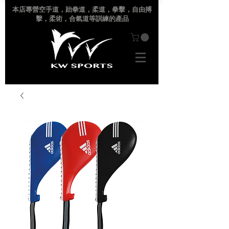
本店專營空手道
，跆拳道，柔道，拳擊，自由搏
擊，柔術，合氣道等訓練的產品