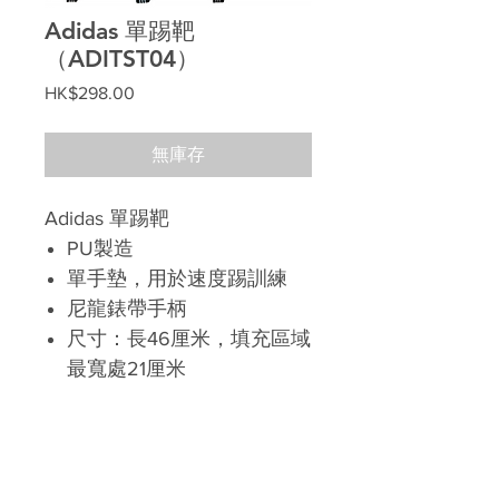
Adidas 單踢靶
（ADITST04）
價
HK$298.00
格
無庫存
Adidas 單踢靶
PU製造
單手墊，用於速度踢訓練
尼龍錶帶手柄
尺寸：長46厘米，填充區域
最寬處21厘米