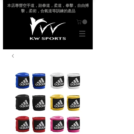
本店專營空手道
，跆拳道，柔道，拳擊，自由搏
擊，柔術，合氣道等訓練的產品