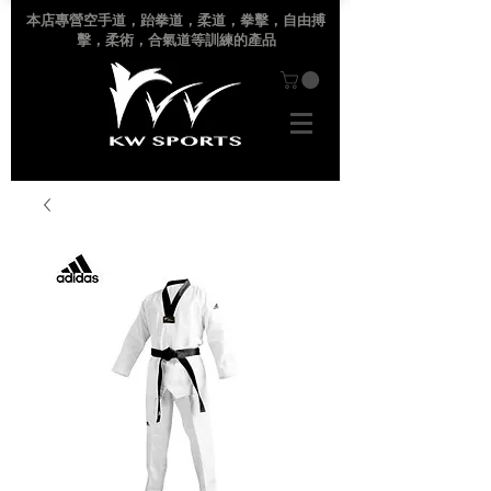
本店專營空手道
，跆拳道，柔道，拳擊，自由搏
擊，柔術，合氣道等訓練的產品