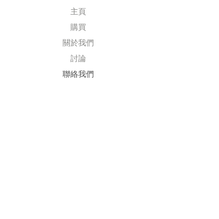
主頁
購買
關於我們
討論
​聯絡我們
Explore
常見問題
送貨及退回
公司政策
​付款方式
Follow Us