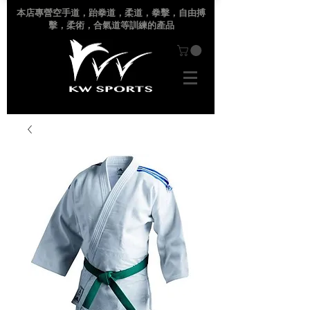
本店專營空手道
，跆拳道，柔道，拳擊，自由搏
擊，柔術，合氣道等訓練的產品