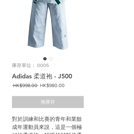
庫存單位： 0005
Adidas 柔道袍 - J500
一
促
 HK$998.00 
HK$980.00
般
銷
價
價
無庫存
格
格
對於訓練和比賽的青年和業餘
成年運動員來說，這是一個極