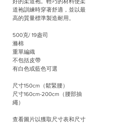
好的柔道袍。輕巧的材料使柔
道袍訓練時穿著舒適，並以最
高的質量標準製造耐用。
500克/ 19盎司
滌棉
重單編織
不包括皮帶
有白色或藍色可選
尺寸150cm（鬆緊腰）
尺寸160cm-200cm（腰部抽
繩）
查看圖片以獲取尺寸表和尺寸